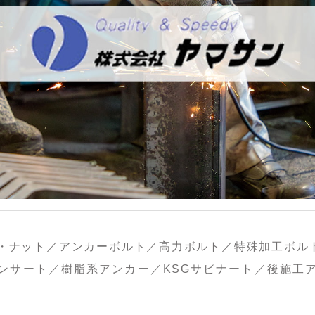
・ナット／アンカーボルト／高力ボルト／特殊加工ボル
ンサート／樹脂系アンカー／KSGサビナート／後施工