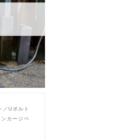
ト／Uボルト
アンカージベ