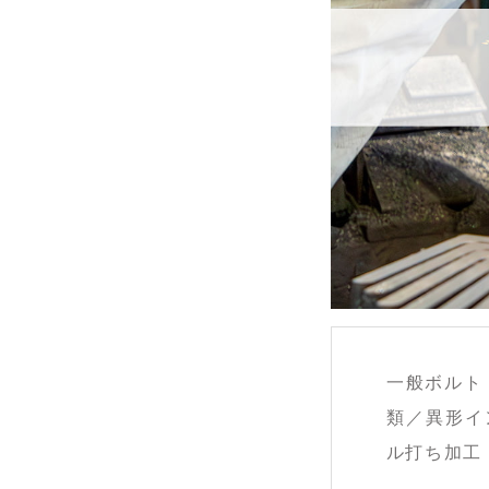
一般ボルト
類／異形イ
ル打ち加工