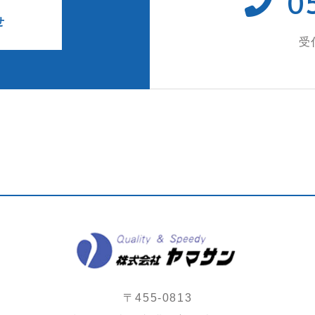
0
せ
受
〒455-0813